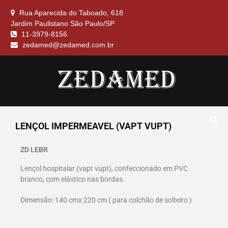
Rua Aparecida do Taboado, 618
Jardim Paulistano São Paulo/SP
11-3979-8156
zedamed@zedamed.com.br
ALMOFADA, CILINDRO EM NAPA
ZEDAMED
COLCHÃO, COLCHONETE CUNHA EM
LENÇOL IMPERMEAVEL (VAPT VUPT)
NAPA, ENCOSTO CONFORT, LENÇOL
IMPERMEAVEL, SUPORTE TERAPEUTICO,
TRAVESSEIROS
ZD LEBR
Lençol hospitalar (vapt vupt), confeccionado em PVC
branco, com elástico nas bordas.
Dimensão: 140 cmx 220 cm ( para colchão de solteiro )