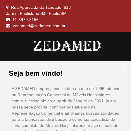
Rua Aparecida do Taboado, 618
Jardim Paulistano São Paulo/SP
11-3979-8156
zedamed@zedamed.com.br
ALMOFADA, CILINDRO EM NAPA
ZEDAMED
COLCHÃO, COLCHONETE CUNHA EM
Seja bem vindo!
NAPA, ENCOSTO CONFORT, LENÇOL
IMPERMEAVEL, SUPORTE TERAPEUTICO,
TRAVESSEIROS
A ZEDAMED empresa constituída no ano de 1995, atuava
na Representação Comercial de Móveis Hospitalares;
com o sucesso obtido a partir de Janeiro de 2001, já em
nossa sede própria, continuamos atuando na
Representação Comercial e ampliamos nossas atividades
para a fabricação, distribuição e comércio atacadista da
linha completa de Móveis Hospitalares em aço esmaltado