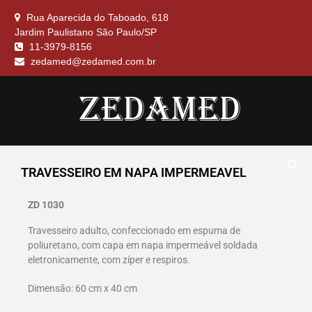
Rua Aparecida do Taboado, 618
Jardim Paulistano São Paulo/SP
11-3979-8156
zedamed@zedamed.com.br
ALMOFADA, CILINDRO EM NAPA
ZEDAMED
COLCHÃO, COLCHONETE CUNHA EM
TRAVESSEIRO EM NAPA IMPERMEAVEL
NAPA, ENCOSTO CONFORT, LENÇOL
IMPERMEAVEL, SUPORTE TERAPEUTICO,
TRAVESSEIROS
ZD 1030
Travesseiro adulto, confeccionado em espuma de
poliuretano, com capa em napa impermeável soldada
eletronicamente, com zíper e respiros.
Dimensão: 60 cm x 40 cm