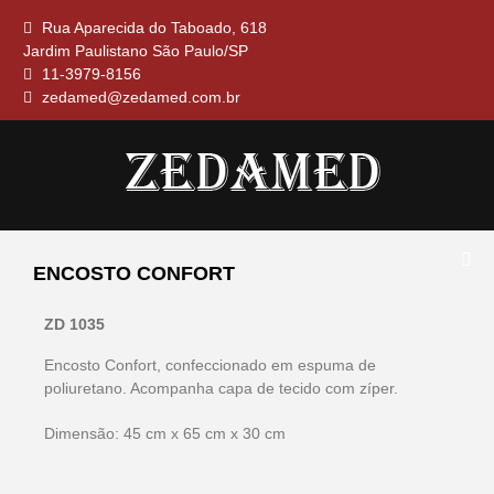
Rua Aparecida do Taboado, 618
Jardim Paulistano São Paulo/SP
11-3979-8156
zedamed@zedamed.com.br
ALMOFADA, CILINDRO EM NAPA
ZEDAMED
COLCHÃO, COLCHONETE CUNHA EM
ENCOSTO CONFORT
NAPA, ENCOSTO CONFORT, LENÇOL
IMPERMEAVEL, SUPORTE TERAPEUTICO,
TRAVESSEIROS
ZD 1035
Encosto Confort, confeccionado em espuma de
poliuretano. Acompanha capa de tecido com zíper.
Dimensão: 45 cm x 65 cm x 30 cm